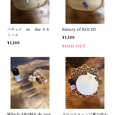
パチュリ in the カモ
history of KOCHI
ミール
¥1,100
¥1,100
SOLD OUT
Which AROMA do you
アロマストーン♡夏の終わ