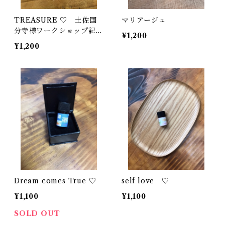
TREASURE ♡ 土佐国
マリアージュ
分寺様ワークショップ記念
¥1,200
ブレンド
¥1,200
Dream comes True ♡
self love ♡
¥1,100
¥1,100
SOLD OUT