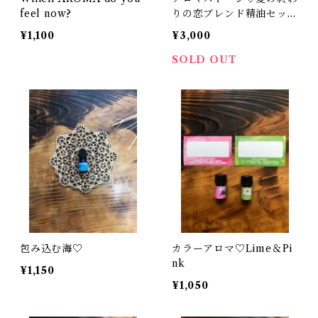
feel now?
りの恋ブレンド精油セット
販売
¥1,100
¥3,000
SOLD OUT
包み込む海♡
カラーアロマ♡Lime＆Pi
nk
¥1,150
¥1,050