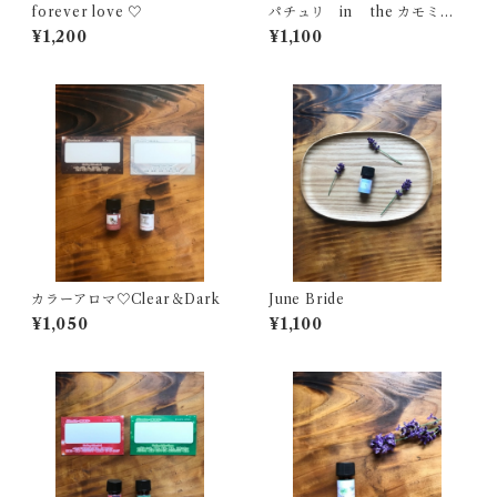
forever love ♡
パチュリ in the カモミー
ル
¥1,200
¥1,100
カラーアロマ♡Clear＆Dark
June Bride
¥1,050
¥1,100