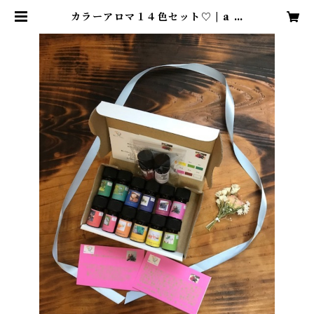
カラーアロマ１４色セット♡ | a fl
ower flavor