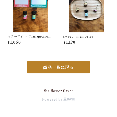
カラーアロマ♡Turquoise＆
sweet memories
Coral
¥1,050
¥1,170
商品一覧に戻る
© a flower flavor
Powered by