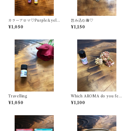
カラーアロマ♡Purple＆yell
包み込む海♡
ow
¥1,050
¥1,150
Travelling
Which AROMA do you feel
now?
¥1,050
¥1,100